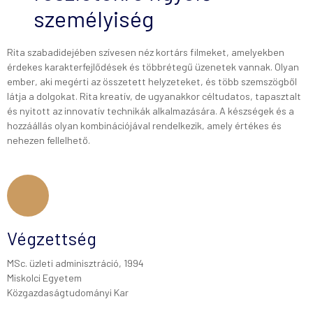
személyiség
Rita szabadidejében szívesen néz kortárs filmeket, amelyekben
érdekes karakterfejlődések és többrétegű üzenetek vannak. Olyan
ember, aki megérti az összetett helyzeteket, és több szemszögből
látja a dolgokat. Rita kreatív, de ugyanakkor céltudatos, tapasztalt
és nyitott az innovatív technikák alkalmazására. A készségek és a
hozzáállás olyan kombinációjával rendelkezik, amely értékes és
nehezen fellelhető.
Végzettség
MSc. üzleti adminisztráció, 1994
Miskolci Egyetem
Közgazdaságtudományi Kar