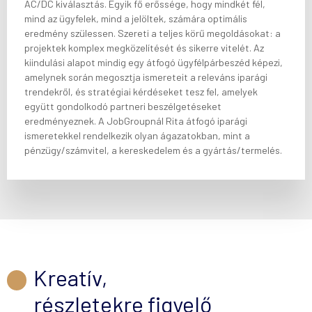
AC/DC kiválasztás. Egyik fő erőssége, hogy mindkét fél,
mind az ügyfelek, mind a jelöltek, számára optimális
eredmény szülessen. Szereti a teljes körű megoldásokat: a
projektek komplex megközelítését és sikerre vitelét. Az
kiindulási alapot mindig egy átfogó ügyfélpárbeszéd képezi,
amelynek során megosztja ismereteit a releváns iparági
trendekről, és stratégiai kérdéseket tesz fel, amelyek
együtt gondolkodó partneri beszélgetéseket
eredményeznek. A JobGroupnál Rita átfogó iparági
ismeretekkel rendelkezik olyan ágazatokban, mint a
pénzügy/számvitel, a kereskedelem és a gyártás/termelés.
Kreatív,
részletekre figyelő