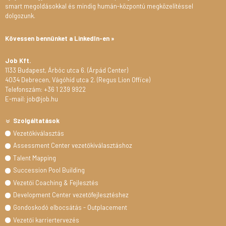
smart megoldásokkal és mindig humán-központú megközelítéssel
dolgozunk.
Kövessen bennünket a LinkedIn-en »
Job Kft.
1133 Budapest, Árbóc utca 6. (Árpád Center)
4034 Debrecen, Vágóhíd utca 2. (Regus Lion Office)
Telefonszám: +36 1 239 9922
E-mail: job@job.hu
Szolgáltatások
Vezetőkiválasztás
Assessment Center vezetőkiválasztáshoz
Talent Mapping
Succession Pool Building
Vezetői Coaching & Fejlesztés
Development Center vezetőfejlesztéshez
Gondoskodó elbocsátás - Outplacement
Vezetői karriertervezés