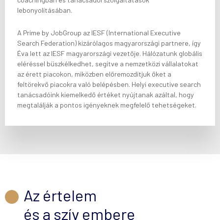
lebonyolításában.
A Prime by JobGroup az IESF (International Executive
Search Federation) kizárólagos magyarországi partnere, így
Éva lett az IESF magyarországi vezetője. Hálózatunk globális
eléréssel büszkélkedhet, segítve a nemzetközi vállalatokat
az érett piacokon, miközben előremozdítjuk őket a
feltörekvő piacokra való belépésben. Helyi executive search
tanácsadóink kiemelkedő értéket nyújtanak azáltal, hogy
megtalálják a pontos igényeknek megfelelő tehetségeket.
Az értelem
és a szív embere