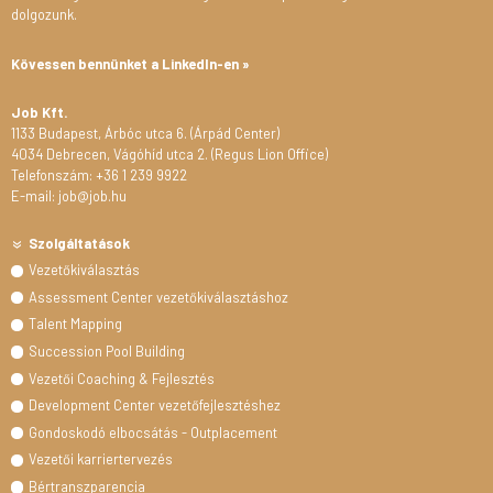
dolgozunk.
Kövessen bennünket a LinkedIn-en »
Job Kft.
1133 Budapest, Árbóc utca 6. (Árpád Center)
4034 Debrecen, Vágóhíd utca 2. (Regus Lion Office)
Telefonszám: +36 1 239 9922
E-mail: job@job.hu
Szolgáltatások
Vezetőkiválasztás
Assessment Center vezetőkiválasztáshoz
Talent Mapping
Succession Pool Building
Vezetői Coaching & Fejlesztés
Development Center vezetőfejlesztéshez
Gondoskodó elbocsátás - Outplacement
Vezetői karriertervezés
Bértranszparencia