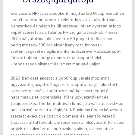
Éva vezető HR-tanácsadóként, majd az ISG Group executive
search üzletágának vezetőjeként folytatta pályafutását.
Nemzetközi és házon belüli képzések révén gyorsan átfogó
képet szerzett az általános HR szolgáltatásokról. 14 éves
ISG-s pályafutása alatt évente 50 projektet, összesen
pedig mintegy 800 projektet irányított. Innovatív
szellemiségével és agilis munkamódszerével kulcsszerepet
játszott abban, hogy a nemzetközi csoport helyi
kirendeltsége elismert és ismert márkává váljon.
2020-ban csatlakozott a JobGroup vállalathoz, mint
ügyvezető igazgató. Nagyszerű csapatot és jól felépített
szervezetet talált, korlátozott márkaismertséggel és
hatalmas üzleti potenciállal. Mára ügyvezetőként és
tulajdonos-partnerként aktívan formálja a vállalat rövid - és
hosszútávú üzleti stratégiáját. A Business Coach képzésen
szerzett executive coach diplomával és jelentős vezetői
tapasztalattal továbbra is részt vesz a felsővezetői keresési
projektek kulcsfontosságú szakaszaiban, az executive
coachingban és tanácsadói szolgáltatások