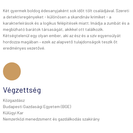
Két gyermek boldog édesanyjaként sok időt tölt családjával. Szereti
a detektívregényeket - különösen a skandináv krimiket - a
karakterleírások és a logikus felépítések miatt. Imádja a zumbát és a
megbízható barátok társaságát, akikkel ott találkozik.
Kétségtelenül egy olyan ember, aki az ész és a szív egyensúlyát
hordozza magában – ezek az alapvető tulajdonságok teszik őt
eredményes vezetővé.
Végzettség
Közgazdász
Budapesti Gazdasági Egyetem (BGE)
Külügyi Kar
Nemzetközi menedzsment és gazdálkodás szakirány