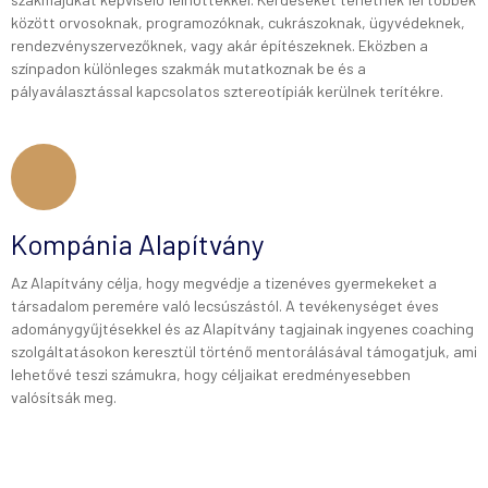
között orvosoknak, programozóknak, cukrászoknak, ügyvédeknek,
rendezvényszervezőknek, vagy akár építészeknek. Eközben a
színpadon különleges szakmák mutatkoznak be és a
pályaválasztással kapcsolatos sztereotípiák kerülnek terítékre.
Kompánia Alapítvány
Az Alapítvány célja, hogy megvédje a tizenéves gyermekeket a
társadalom peremére való lecsúszástól. A tevékenységet éves
adománygyűjtésekkel és az Alapítvány tagjainak ingyenes coaching
szolgáltatásokon keresztül történő mentorálásával támogatjuk, ami
lehetővé teszi számukra, hogy céljaikat eredményesebben
valósítsák meg.