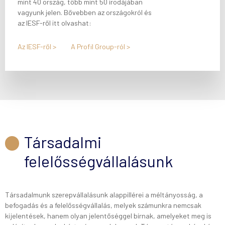
mint 40 ország, több mint 50 irodájában
vagyunk jelen. Bővebben az országokról és
az IESF-ről itt olvashat:
Az IESF-ről >
A Profil Group-ról >
Társadalmi
felelősségvállalásunk
Társadalmunk szerepvállalásunk alappillérei a méltányosság, a
befogadás és a felelősségvállalás, melyek számunkra nemcsak
kijelentések, hanem olyan jelentőséggel bírnak, amelyeket meg is