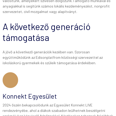
valósítunk, amelyekért szívesen dolgozunk.Támogató munkával és
anyagiakkal is segítünk számos lokális kezdeményezést, nonprofit
szervezetet, civil mozgalmat vagy alapítványt.
A következő generáció
támogatása
A jövő a következő generációk kezében van. Szorosan
együttműködünk az Edisonplatfrom közösségi szervezettel az
iskoláskorú gyermekek és szüleik támogatása érdekében.
Konnekt Egyesület
2024 őszén bekapcsolódunk az Egyesület Konnekt LIVE
rendezvényébe, ahol a diákok szabadon leülhetnek beszélgetni
szakmájukat képviselő felnőttekkel. Kérdéseket tehetnek fel többek