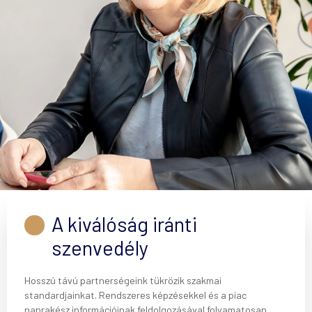
A kiválóság iránti
szenvedély
Hosszú távú partnerségeink tükrözik szakmai
standardjainkat. Rendszeres képzésekkel és a piac
naprakész információinak feldolgozásával folyamatosan