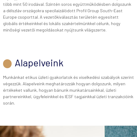
több mint 50 irodával. Szintén soros együttműködésben dolgozunk
a délszláv országokra specilaizálódott Profil Group South-East
Europe csoporttal. A vezetőkiválasztás területén egyesített
globális értékeinkkel és lokális szakértelmünkkel célunk, hogy
minőségi vezetői megoldásokat nyújtsunk világszerte.
Alapelveink
Munkánkat etikus üzleti gyakorlatok és viselkedési szabályok szerint
végezzük. Alapelveink meghatározzák hogyan dolgozunk, milyen
értékeket vallunk, hogyan bánunk munkatársainkkal, üzleti
partnereinkkel, ügyfeleinkkel és IESF tagjainkkal üzleti tranzakcióink
során.