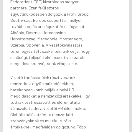
Federation (IESF) kizárólagos magyar
partnere. Ezen felül szoros
együttműködésben dolgozik a Profil Group
South-East Europe csoporttal, mellyel
további régiós országokat ér el, úgymint
Albánia, Bosznia-Hercegovina,
Horvátország, Macedónia, Montenegró,
Szerbia, Szlovénia. A vezetőkiválasztás
terén egyesített szakértelmünk célja, hogy
minőségi, teljesértékű executive search
megoldásokat nyújtsunk világszerte.
Vezető tanácsadóink részt vesznek
nemzetközi együttműködésekben,
hatékonyan kombinálják a helyi HR
megoldásokat a nemzetközi értékekkel, így
tudnak testreszabott és előremutató
válaszokat adni a vezetői HR dilemmákra.
Globális hálózatként a nemzetközi
szabványoknak és multikulturális
értékeknek megfelelően dolgozunk. Több