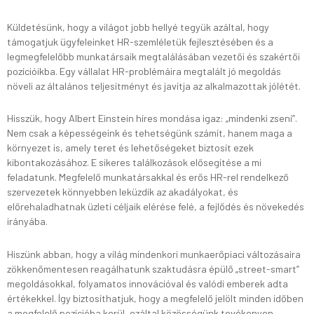
Küldetésünk, hogy a világot jobb hellyé tegyük azáltal, hogy
támogatjuk ügyfeleinket HR-szemléletük fejlesztésében és a
legmegfelelőbb munkatársaik megtalálásában vezetői és szakértői
pozícióikba. Egy vállalat HR-problémáira megtalált jó megoldás
növeli az általános teljesítményt és javítja az alkalmazottak jólétét.
Hisszük, hogy Albert Einstein híres mondása igaz: „mindenki zseni”.
Nem csak a képességeink és tehetségünk számít, hanem maga a
környezet is, amely teret és lehetőségeket biztosít ezek
kibontakozásához. E sikeres találkozások elősegítése a mi
feladatunk. Megfelelő munkatársakkal és erős HR-rel rendelkező
szervezetek könnyebben leküzdik az akadályokat, és
előrehaladhatnak üzleti céljaik elérése felé, a fejlődés és növekedés
irányába.
Hiszünk abban, hogy a világ mindenkori munkaerőpiaci változásaira
zökkenőmentesen reagálhatunk szaktudásra épülő „street-smart”
megoldásokkal, folyamatos innovációval és valódi emberek adta
értékekkel. Így biztosíthatjuk, hogy a megfelelő jelölt minden időben
a megfelelő pozícióba kerül, ezáltal közösségünk tevékenyen