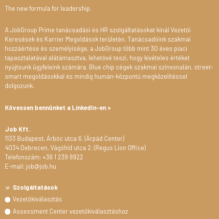
The new formula for leadership.
A JobGroup Prime tanácsadási és HR szolgáltatásokat kínál Vezetői
Keresések és Karrier Megoldások területén. Tanácsadóink szakmai
hozzáértése és személyisége, a JobGroup több mint 30 éves piaci
tapasztalatával alátámasztva, lehetővé teszi, hogy kivételes értéket
nyújtsunk ügyfeleink számára. Blue chip cégek szakmai színvonalán, street-
smart megoldásokkal és mindig humán-központú megközelítéssel
dolgozunk.
Kövessen bennünket a LinkedIn-en »
Job Kft.
1133 Budapest, Árbóc utca 6. (Árpád Center)
4034 Debrecen, Vágóhíd utca 2. (Regus Lion Office)
Telefonszám: +36 1 239 9922
E-mail: job@job.hu
Szolgáltatások
Vezetőkiválasztás
Assessment Center vezetőkiválasztáshoz