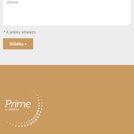
* A jelölés kötelező
Küldés »