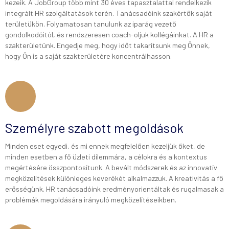
kezeik. A JobGroup több mint 30 éves tapasztalattal rendelkezik
integrált HR szolgáltatások terén. Tanácsadóink szakértők saját
területükön. Folyamatosan tanulunk az iparág vezető
gondolkodóitól, és rendszeresen coach-oljuk kollégáinkat. A HR a
szakterületünk. Engedje meg, hogy időt takarítsunk meg Önnek,
hogy Ön is a saját szakterületére koncentrálhasson.
Személyre szabott megoldások
Minden eset egyedi, és mi ennek megfelelően kezeljük őket, de
minden esetben a fő üzleti dilemmára, a célokra és a kontextus
megértésére összpontosítunk. A bevált módszerek és az innovatív
megközelítések különleges keverékét alkalmazzuk. A kreativitás a fő
erősségünk. HR tanácsadóink eredményorientáltak és rugalmasak a
problémák megoldására irányuló megközelítéseikben.