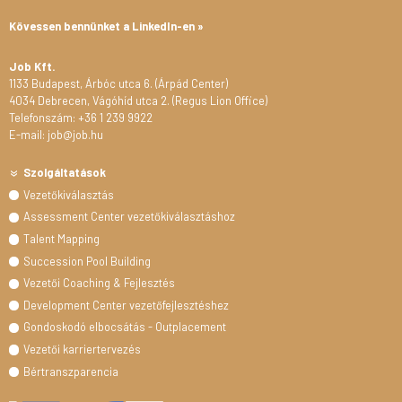
Kövessen bennünket a LinkedIn-en »
Job Kft.
1133 Budapest, Árbóc utca 6. (Árpád Center)
4034 Debrecen, Vágóhíd utca 2. (Regus Lion Office)
Telefonszám: +36 1 239 9922
E-mail: job@job.hu
Szolgáltatások
Vezetőkiválasztás
Assessment Center vezetőkiválasztáshoz
Talent Mapping
Succession Pool Building
Vezetői Coaching & Fejlesztés
Development Center vezetőfejlesztéshez
Gondoskodó elbocsátás - Outplacement
Vezetői karriertervezés
Bértranszparencia