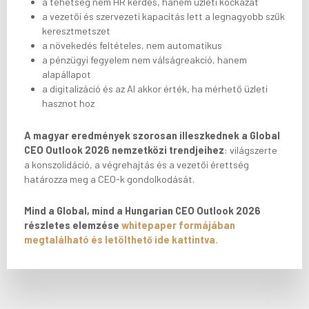
a tehetség nem HR kérdés, hanem üzleti kockázat
a vezetői és szervezeti kapacitás lett a legnagyobb szűk
keresztmetszet
a növekedés feltételes, nem automatikus
a pénzügyi fegyelem nem válságreakció, hanem
alapállapot
a digitalizáció és az AI akkor érték, ha mérhető üzleti
hasznot hoz
A magyar eredmények szorosan illeszkednek a Global
CEO Outlook 2026 nemzetközi trendjeihez
: világszerte
a konszolidáció, a végrehajtás és a vezetői érettség
határozza meg a CEO-k gondolkodását.
Mind a Global, mind a Hungarian CEO Outlook 2026
részletes elemzése
whitepaper formájában
megtalálható és letölthető ide kattintva.