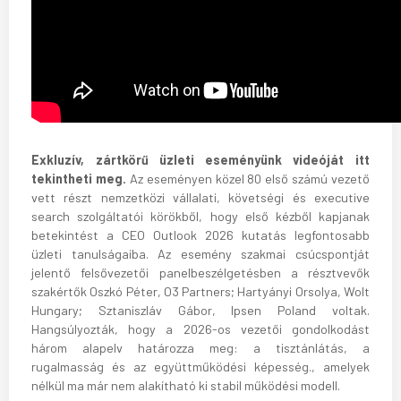
Exkluzív, zártkörű üzleti eseményünk videóját itt
tekintheti meg.
Az eseményen közel 80 első számú vezető
vett részt nemzetközi vállalati, követségi és executive
search szolgáltatói körökből, hogy első kézből kapjanak
betekintést a CEO Outlook 2026 kutatás legfontosabb
üzleti tanulságaiba. Az esemény szakmai csúcspontját
jelentő felsővezetői panelbeszélgetésben a résztvevők
szakértők Oszkó Péter, O3 Partners; Hartyányi Orsolya, Wolt
Hungary; Sztaniszláv Gábor, Ipsen Poland voltak.
Hangsúlyozták, hogy a 2026-os vezetői gondolkodást
három alapelv határozza meg: a tisztánlátás, a
rugalmasság és az együttműködési képesség., amelyek
nélkül ma már nem alakítható ki stabil működési modell.