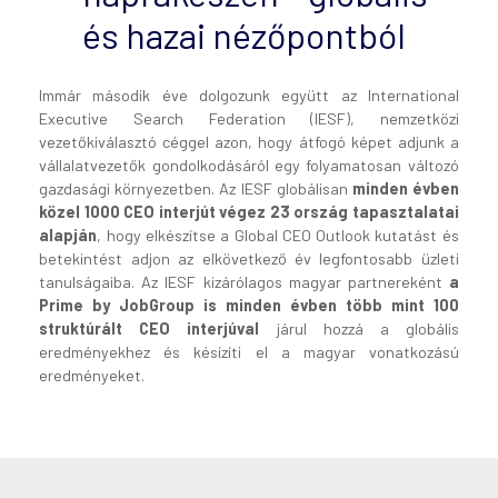
és hazai nézőpontból
Immár második éve dolgozunk együtt az International
Executive Search Federation (IESF), nemzetközi
vezetőkiválasztó céggel azon, hogy átfogó képet adjunk a
vállalatvezetők gondolkodásáról egy folyamatosan változó
gazdasági környezetben. Az IESF globálisan
minden évben
közel 1000 CEO interjút végez 23 ország tapasztalatai
alapján
, hogy elkészítse a Global CEO Outlook kutatást és
betekintést adjon az elkövetkező év legfontosabb üzleti
tanulságaiba. Az IESF kizárólagos magyar partnereként
a
Prime by JobGroup is minden évben több mint 100
struktúrált CEO interjúval
járul hozzá a globális
eredményekhez és késízíti el a magyar vonatkozású
eredményeket.